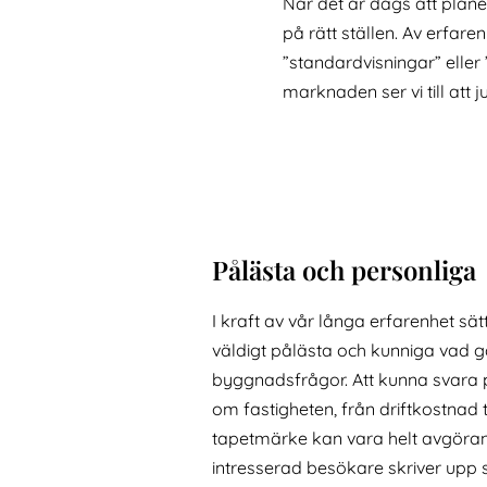
När det är dags att planer
på rätt ställen. Av erfare
”standardvisningar” elle
marknaden ser vi till att j
Pålästa och personliga
I kraft av vår långa erfarenhet sätt
väldigt pålästa och kunniga vad gä
byggnadsfrågor. Att kunna svara p
om fastigheten, från driftkostnad t
tapetmärke kan vara helt avgöra
intresserad besökare skriver upp s