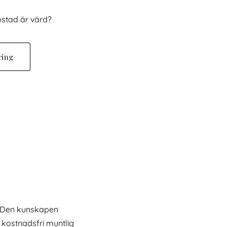
bostad är värd?
ring
e. Den kunskapen
n kostnadsfri muntlig