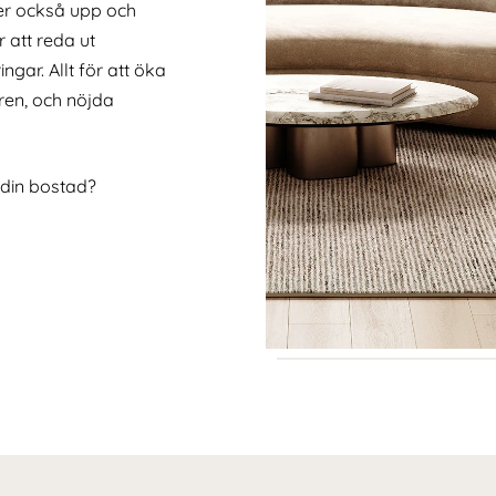
ljer också upp och
 att reda ut
gar. Allt för att öka
aren, och nöjda
 din bostad?