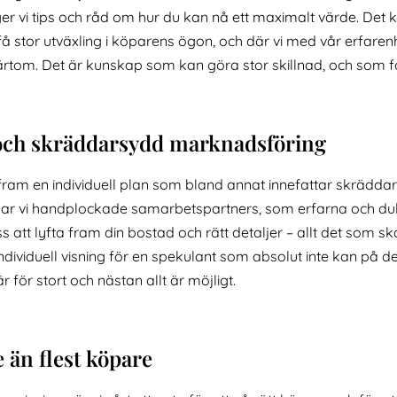
ger vi tips och råd om hur du kan nå ett maximalt värde. De
 stor utväxling i köparens ögon, och där vi med vår erfarenh
värtom. Det är kunskap som kan göra stor skillnad, och som få 
 och skräddarsydd marknadsföring
vi fram en individuell plan som bland annat innefattar skräd
lp har vi handplockade samarbetspartners, som erfarna och du
s att lyfta fram din bostad och rätt detaljer – allt det som
individuell visning för en spekulant som absolut inte kan på d
är för stort och nästan allt är möjligt.
e än flest köpare