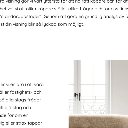
a visning gör vi vårt yttersta för att nå rätt köpare och för 
nhet vet vi att olika köpare ställer olika frågor och för oss fi
r ”standardbostäder”. Genom att göra en grundlig analys av f
ust din visning blir så lyckad som möjligt.
er vi en ära i att vara
ller fastighets- och
å alla slags frågor
ill bjälklag och
nde för om en
ig eller strax tappar