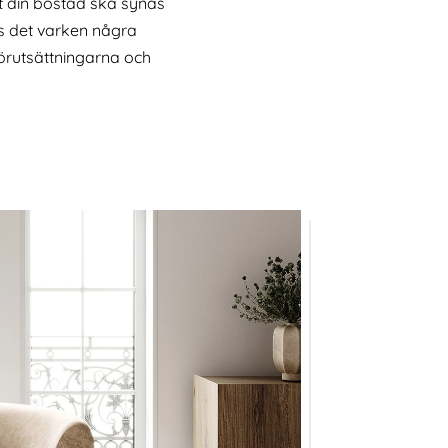
att din bostad ska synas
nns det varken några
örutsättningarna och