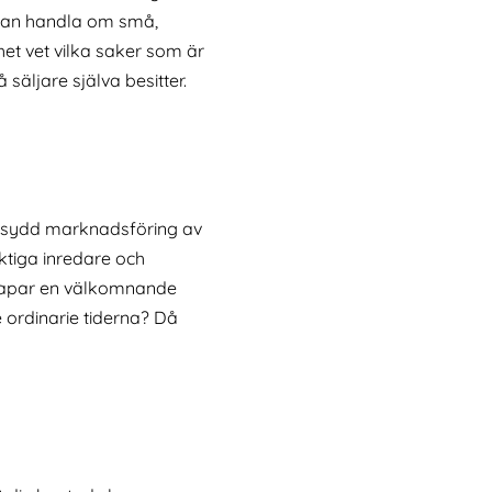
t kan handla om små,
et vet vilka saker som är
säljare själva besitter.
darsydd marknadsföring av
ktiga inredare och
 skapar en välkomnande
e ordinarie tiderna? Då